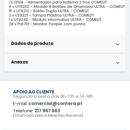
1 x 1210A - Alimentador para sistema 2 Fios COMELIT             

4 x UT9200 - Módulo 8 Botões de Chamada ULTRA - COMELIT       
15 x UT9212 - Botão Duplo ULTRA - COMELIT                        

2 x UT9221 - Tampa Plástico ULTRA - COMELIT                     

1 x UT9240 - Módulo Informativo ULTRA - COMELIT                 

29 x PL6701 - Monitor People com punho
Dados do produto
Anexos
APOIO AO CLIENTE
Segunda a sexta das 9h-13h e 14-18h
E-mail:
comercial@contera.pt
Telefone:
217 967 663
(Chamada para a Rede Fixa Nacional)