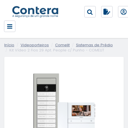
Início
Videoporteiros
Comelit
Sistemas de Prédio
Kit Vídeo 2 Fios 29 Apt. People c/ Punho - COMELIT