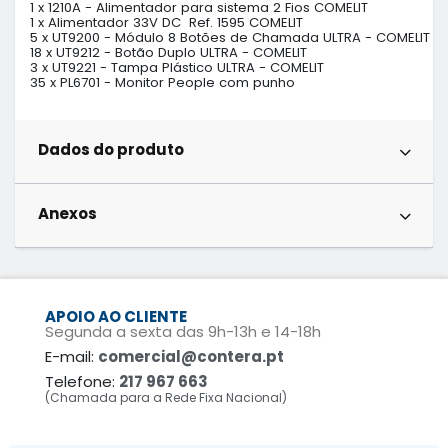
1 x 1210A - Alimentador para sistema 2 Fios COMELIT             

1 x Alimentador 33V DC  Ref. 1595 COMELIT                       

5 x UT9200 - Módulo 8 Botões de Chamada ULTRA - COMELIT       
18 x UT9212 - Botão Duplo ULTRA - COMELIT                        

3 x UT9221 - Tampa Plástico ULTRA - COMELIT                     

35 x PL6701 - Monitor People com punho
Dados do produto
Anexos
APOIO AO CLIENTE
Segunda a sexta das 9h-13h e 14-18h
E-mail:
comercial@contera.pt
Telefone:
217 967 663
(Chamada para a Rede Fixa Nacional)