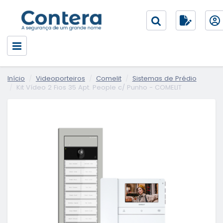
Início
Videoporteiros
Comelit
Sistemas de Prédio
Kit Vídeo 2 Fios 35 Apt. People c/ Punho - COMELIT