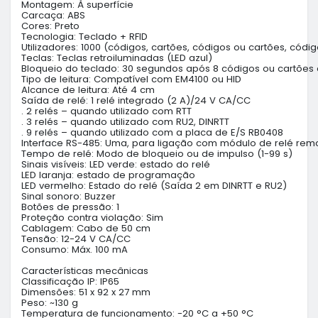
Montagem: À superfície

Carcaça: ABS

Cores: Preto

Tecnologia: Teclado + RFID

Utilizadores: 1000 (códigos, cartões, códigos ou cartões, códig
Teclas: Teclas retroiluminadas (LED azul)

Bloqueio do teclado: 30 segundos após 8 códigos ou cartões c
Tipo de leitura: Compatível com EM4100 ou HID

Alcance de leitura: Até 4 cm

Saída de relé: 1 relé integrado (2 A)/24 V CA/CC

. 2 relés – quando utilizado com RTT

. 3 relés – quando utilizado com RU2, DINRTT

. 9 relés – quando utilizado com a placa de E/S RB0408

Interface RS-485: Uma, para ligação com módulo de relé remo
Tempo de relé: Modo de bloqueio ou de impulso (1-99 s)

Sinais visíveis: LED verde: estado do relé

LED laranja: estado de programação

LED vermelho: Estado do relé (Saída 2 em DINRTT e RU2)

Sinal sonoro: Buzzer

Botões de pressão: 1

Proteção contra violação: Sim

Cablagem: Cabo de 50 cm

Tensão: 12-24 V CA/CC

Consumo: Máx. 100 mA

Características mecânicas

Classificação IP: IP65

Dimensões: 51 x 92 x 27 mm

Peso: ~130 g

Temperatura de funcionamento: -20 °C a +50 °C
