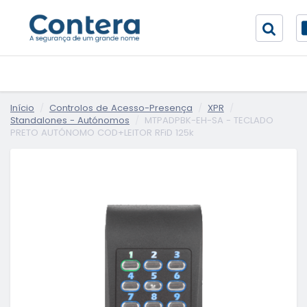
Início
Controlos de Acesso-Presença
XPR
Standalones - Autónomos
MTPADPBK-EH-SA - TECLADO
PRETO AUTÓNOMO COD+LEITOR RFiD 125k