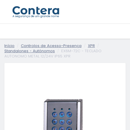
Início
Controlos de Acesso-Presença
XPR
Standalones - Autónomos
EX6M-72C - TECLADO
AUTONOMO METAL 12/24V IP65 XPR