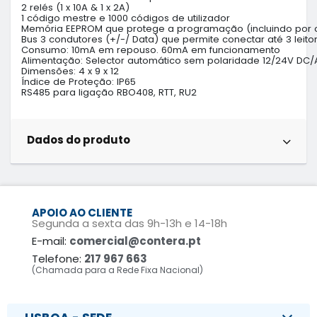
2 relés (1 x 10A & 1 x 2A)

1 código mestre e 1000 códigos de utilizador

Memória EEPROM que protege a programação (incluindo por co
Bus 3 condutores (+/-/ Data) que permite conectar até 3 leito
Consumo: 10mA em repouso. 60mA em funcionamento

Alimentação: Selector automático sem polaridade 12/24V DC/
Dimensões: 4 x 9 x 12 

Índice de Proteção: IP65

RS485 para ligação RBO408, RTT, RU2
Dados do produto
APOIO AO CLIENTE
Segunda a sexta das 9h-13h e 14-18h
E-mail:
comercial@contera.pt
Telefone:
217 967 663
(Chamada para a Rede Fixa Nacional)