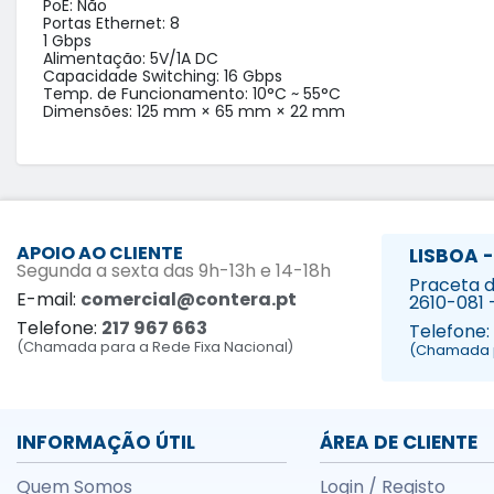
PoE: Não

Portas Ethernet: 8

1 Gbps

Alimentação: 5V/1A DC 

Capacidade Switching: 16 Gbps

Temp. de Funcionamento: 10°C ~ 55°C

Dimensões: 125 mm × 65 mm × 22 mm
APOIO AO CLIENTE
LISBOA -
Segunda a sexta das 9h-13h e 14-18h
Praceta da
E-mail:
comercial@contera.pt
2610-081 
Telefone:
217 967 663
Telefone:
(Chamada para a Rede Fixa Nacional)
(Chamada p
INFORMAÇÃO ÚTIL
ÁREA DE CLIENTE
Quem Somos
Login / Registo