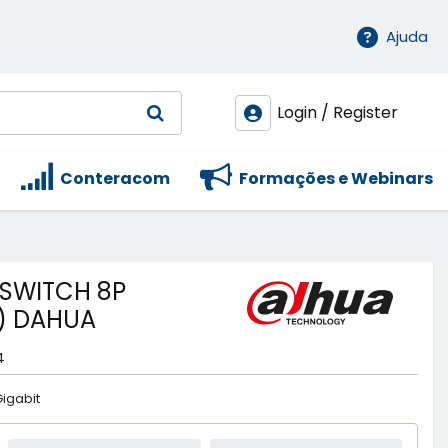
Ajuda
Login / Register
Conteracom
Formações e Webinars
 SWITCH 8P
E) DAHUA
4
igabit