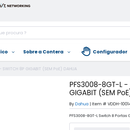
nico
Sobre a Contera
Configurador
- SWITCH 8P GIGABIT (SEM PoE) DAHUA
PFS3008-8GT-L -
GIGABIT (SEM Po
By
Dahua
|
Item #
VDDH-1001
PFS3008-8GT-L Switch 8 Portas G