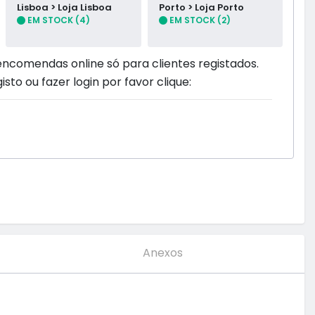
Lisboa > Loja Lisboa
Porto > Loja Porto
EM STOCK (4)
EM STOCK (2)
encomendas online só para clientes registados.
isto ou fazer login por favor clique:
Anexos