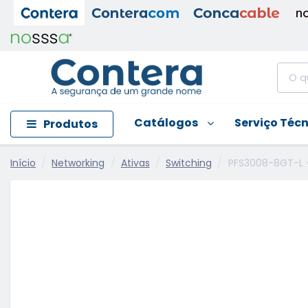
Catálogos
Serviço Téc
Produtos
Início
Networking
Ativas
Switching
PFS3008-8GT-L 