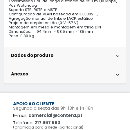
Transmissão PoE de longa distância de 250 m (10 Mbps)

PoE Watchdog

Suporta STP, RSTP e MSTP

Configuração de VLAN baseada em IEEE802.1Q

Agregação manual de links e LACP estático

Projeto de ampla tensão (9 V–57 V)

Montagem em mesa e montagem em trilho DIN

Dimensões: 	94.4mm × 53.5 mm × 135 mm

Peso: 0.80 Kg
Dados do produto
Anexos
APOIO AO CLIENTE
Segunda a sexta das 9h-13h e 14-18h
E-mail:
comercial@contera.pt
Telefone:
217 967 663
(Chamada para a Rede Fixa Nacional)