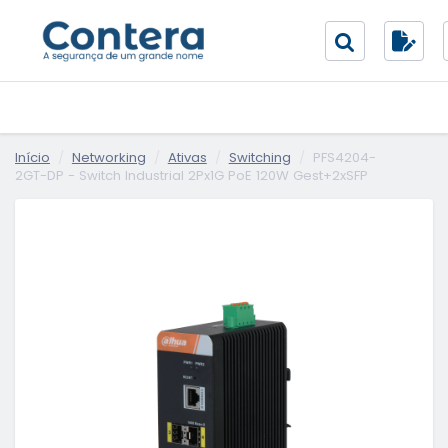
Início
Networking
Ativas
Switching
PFS4204-
2GT-DP - Switch Industrial 2Px1G PoE 120W Gest+2xSFP