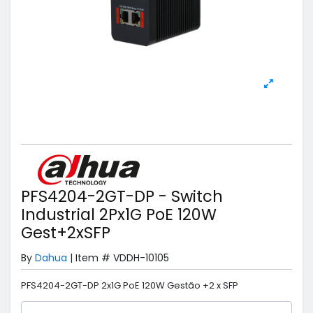
PFS4204-2GT-DP - Switch
Industrial 2Px1G PoE 120W
Gest+2xSFP
By
Dahua
|
Item #
VDDH-10105
PFS4204-2GT-DP 2x1G PoE 120W Gestão +2 x SFP