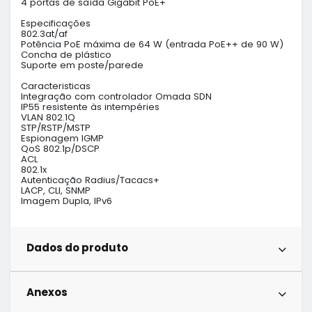
4 portas de saída Gigabit PoE+

Especificações

802.3at/af

Potência PoE máxima de 64 W (entrada PoE++ de 90 W)

Concha de plástico

Suporte em poste/parede

Caracteristicas

Integração com controlador Omada SDN

IP55 resistente às intempéries

VLAN 802.1Q

STP/RSTP/MSTP

Espionagem IGMP

QoS 802.1p/DSCP

ACL

802.1x

Autenticação Radius/Tacacs+

LACP, CLI, SNMP

Imagem Dupla, IPv6
Dados do produto
Anexos