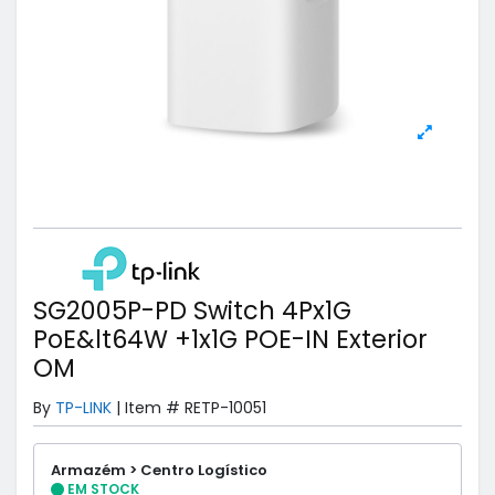
SG2005P-PD Switch 4Px1G
PoE&lt64W +1x1G POE-IN Exterior
OM
By
TP-LINK
|
Item #
RETP-10051
Armazém > Centro Logístico
EM STOCK