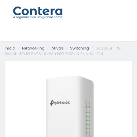
Início
Networking
Ativas
Switching
SG2005P-PD
Switch 4Px1G PoE&lt64W +1x1G POE-IN Exterior OM