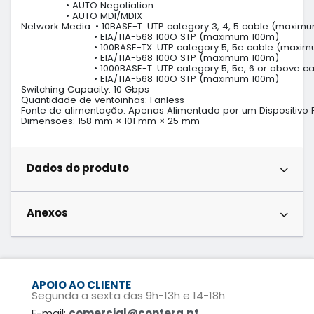
                • AUTO Negotiation

                • AUTO MDI/MDIX

Network Media: • 10BASE-T: UTP category 3, 4, 5 cable (maximu
                          • EIA/TIA-568 100O STP (maximum 100m)

                          • 100BASE-TX: UTP category 5, 5e cable (max
                          • EIA/TIA-568 100O STP (maximum 100m)

                          • 1000BASE-T: UTP category 5, 5e, 6 or abo
                          • EIA/TIA-568 100O STP (maximum 100m)

Switching Capacity: 10 Gbps

Quantidade de ventoinhas: Fanless

Fonte de alimentação: Apenas Alimentado por um Dispositivo P
Dimensões: 158 mm × 101 mm × 25 mm
Dados do produto
Anexos
APOIO AO CLIENTE
Segunda a sexta das 9h-13h e 14-18h
E-mail:
comercial@contera.pt