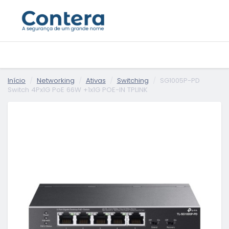
Início
Networking
Ativas
Switching
SG1005P-PD
Switch 4Px1G PoE 66W +1x1G POE-IN TPLINK