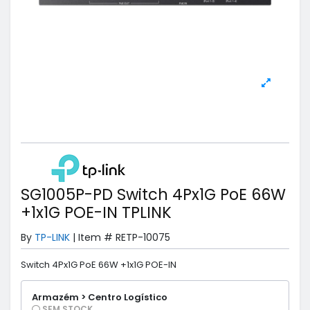
SG1005P-PD Switch 4Px1G PoE 66W
+1x1G POE-IN TPLINK
By
TP-LINK
|
Item #
RETP-10075
Switch 4Px1G PoE 66W +1x1G POE-IN
Armazém > Centro Logístico
SEM STOCK