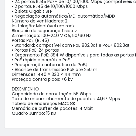
• 24 portas RJ45 PoE+ de 10/100/1000 Mbps (compatíveis c
• 2 portas RJ45 de 10/100/1000 Mbps

• 2 slots Gigabit SFP

• Negociação automática/MDI automático/MDIX

Número de ventiladores: 2

Instalação: Montável em rack

Bloqueio de segurança física v

Alimentação: 100–240 V CA, 50/60 Hz

Portas PoE (RJ45)

• Standard: compatível com PoE 802.3af e PoE+ 802.3at

• Portas PoE: 24 portas

• Orçamento PoE: 384 W disponíveis para todas as portas P
• PoE rápido e perpétuo PoE

• Recuperação automática de PoE‡

• Alcance de transmissão PoE até 250 m

Dimensões: 440 × 330 × 44 mm

Proteção contra picos: ±6 kV

DESEMPENHO

Capacidade de comutação: 56 Gbps

Taxa de encaminhamento de pacotes: 41,67 Mpps

Tabela de endereços MAC: 8K

Memória de buffer de pacotes: 4 Mbit

Quadro Jumbo: 15 KB