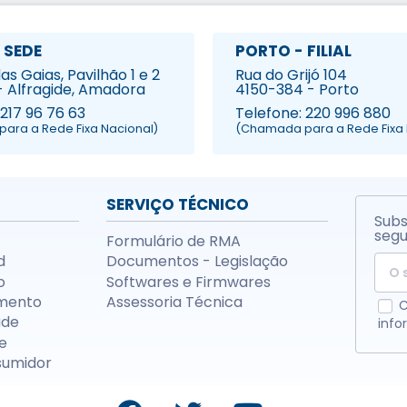
 SEDE
PORTO - FILIAL
s Gaias, Pavilhão 1 e 2
Rua do Grijó 104
- Alfragide, Amadora
4150-384 - Porto
 217 96 76 63
Telefone: 220 996 880
ara a Rede Fixa Nacional)
(Chamada para a Rede Fixa 
SERVIÇO TÉCNICO
Subs
segu
Formulário de RMA
d
Documentos - Legislação
o
Softwares e Firmwares
mento
Assessoria Técnica
C
ade
info
e
sumidor