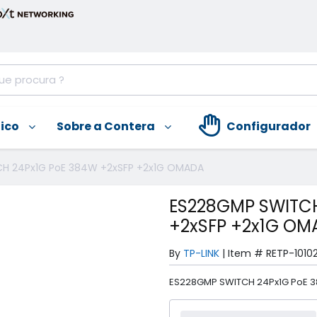
nico
Sobre a Contera
Configurador
H 24Px1G PoE 384W +2xSFP +2x1G OMADA
ES228GMP SWITCH
+2xSFP +2x1G OM
By
TP-LINK
|
Item #
RETP-1010
ES228GMP SWITCH 24Px1G PoE 