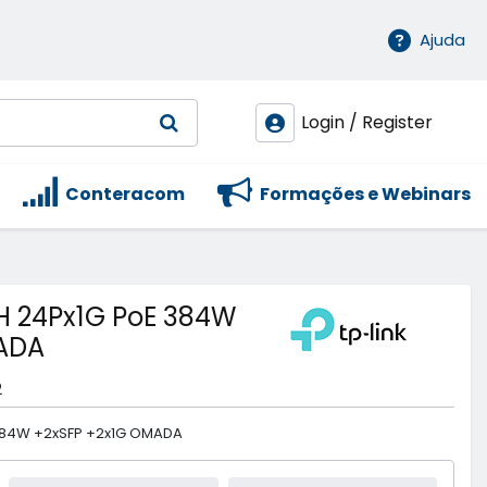
Ajuda
Login / Register
Conteracom
Formações e Webinars
 24Px1G PoE 384W
ADA
2
384W +2xSFP +2x1G OMADA