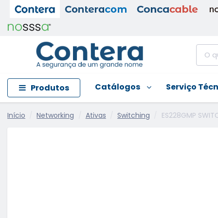
Catálogos
Serviço Téc
Produtos
Início
Networking
Ativas
Switching
ES228GMP SWITC