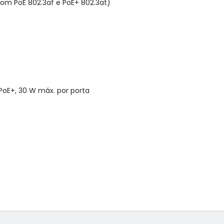
om PoE 802.3af e PoE+ 802.3at)

oE+, 30 W máx. por porta
