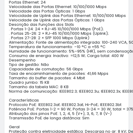
Portas Ethernet: 24

Velocidade das Portas Ethernet: 10/100/1000 Mbps

Velocidade das Portas Ópticas: 1 Gbps

Velocidade de Uplink das Portas Ethernet: 10/100/1000 Mbps

Velocidade de Uplink das Portas Ópticas: 1 Gbps

Descrição das Funções dos Slots

. Portas 1-24: 24 × RJ-45 10/100/1000 Mbps (PoE);

. Portas 25-26: 2 × RJ-45 10/100/1000 Mbps (Uplink);

. Portas 27-28: 2 × SFP 1000 Mbps (Uplink)

Alimentação: Fonte de alimentação integrada: 100-240 VCA, 50/
Temperatura de funcionamento: –10 °C a +55 °C

Humidade de funcionamento: 5%–95% (HR), sem condensação
Consumo de energia: Inactivo: =12,5 W; Carga total: 400 W

Desempenho

Tipo de gestão: Não

Capacidade de comutação: 56 Gbps

Taxa de encaminhamento de pacotes: 41,66 Mpps

Tamanho do buffer de pacotes: 4 Mbit

Quadro jumbo: 15 KB

Tamanho da tabela MAC: 8 KB

Norma de comunicação: IEEE802.3; IEEE802.3u; IEEE802.3x; IEEE80
Características

Protocolo PoE: IEEE802.3af; IEEE802.3at; Hi-PoE; IEEE802.3bt

Potência PoE: Portas 1-2 = 90 W, Portas 3-24 = 30 W, total = 375
Atribuição dos pinos PoE: 1, 2, 4, 5 (V+), 3, 6, 7, 8 (V-)

Transmissão PoE de longa distância: Sim

Geral

Proteção contra eletricidade estática: Descarga no ar: 8 kV; D