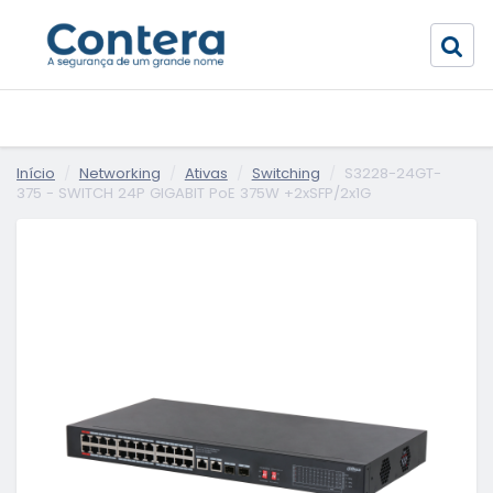
Início
Networking
Ativas
Switching
S3228-24GT-
375 - SWITCH 24P GIGABIT PoE 375W +2xSFP/2x1G