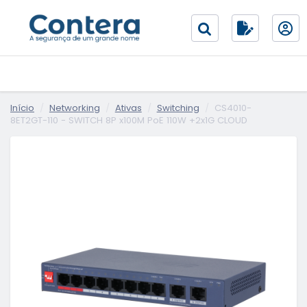
Início
Networking
Ativas
Switching
CS4010-
8ET2GT-110 - SWITCH 8P x100M PoE 110W +2x1G CLOUD