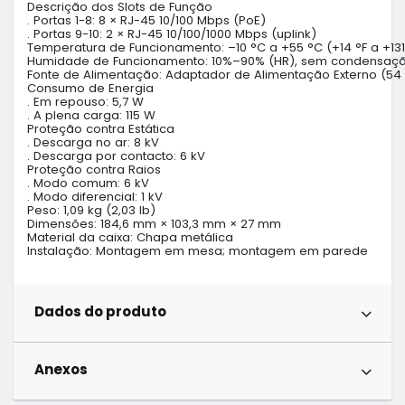
Descrição dos Slots de Função

. Portas 1-8: 8 × RJ-45 10/100 Mbps (PoE)

. Portas 9-10: 2 × RJ-45 10/100/1000 Mbps (uplink)

Temperatura de Funcionamento: –10 °C a +55 °C (+14 °F a +131 
Humidade de Funcionamento: 10%–90% (HR), sem condensaçã
Fonte de Alimentação: Adaptador de Alimentação Externo (54 V
Consumo de Energia

. Em repouso: 5,7 W

. A plena carga: 115 W

Proteção contra Estática

. Descarga no ar: 8 kV

. Descarga por contacto: 6 kV

Proteção contra Raios

. Modo comum: 6 kV

. Modo diferencial: 1 kV

Peso: 1,09 kg (2,03 lb)

Dimensões: 184,6 mm × 103,3 mm × 27 mm

Material da caixa: Chapa metálica

Instalação: Montagem em mesa; montagem em parede
Dados do produto
Anexos