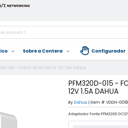
nico
Sobre a Contera
Configurador
0D-015 - FONTE ADAPTADOR 12V 1.5A DAHUA
PFM320D-015 - F
12V 1.5A DAHUA
By
Dahua
|
Item #
VDDH-0018
Adaptador Fonte PFM320D DC12