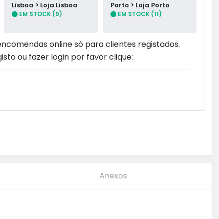
Lisboa > Loja Lisboa
Porto > Loja Porto
EM STOCK (9)
EM STOCK (11)
encomendas online só para clientes registados.
isto ou fazer login por favor clique:
Anexos