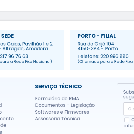
 SEDE
PORTO - FILIAL
s Gaias, Pavilhão 1 e 2
Rua do Grijó 104
- Alfragide, Amadora
4150-384 - Porto
 217 96 76 63
Telefone: 220 996 880
ara a Rede Fixa Nacional)
(Chamada para a Rede Fixa 
SERVIÇO TÉCNICO
Subs
segu
Formulário de RMA
d
Documentos - Legislação
o
Softwares e Firmwares
mento
Assessoria Técnica
C
ade
info
e