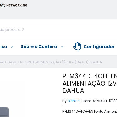
nico
Sobre a Contera
Configurador
4D-4CH-EN FONTE ALIMENTAÇÃO 12V 4A (1A/CH) DAHUA
PFM344D-4CH-EN
ALIMENTAÇÃO 12V
DAHUA
By
Dahua
|
Item #
VDDH-1018
PFM344D-4CH-EN Fonte Aliment