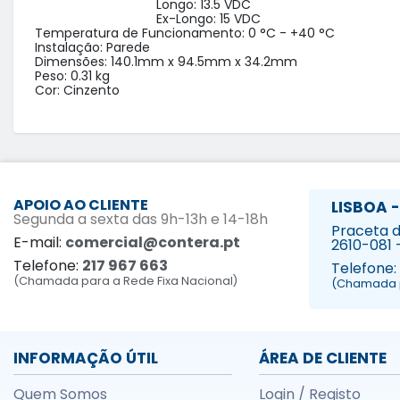
                                  Longo: 13.5 VDC

                                  Ex-Longo: 15 VDC

Temperatura de Funcionamento: 0 °C - +40 °C

Instalação: Parede

Dimensões: 140.1mm x 94.5mm x 34.2mm

Peso: 0.31 kg

Cor: Cinzento
APOIO AO CLIENTE
LISBOA -
Segunda a sexta das 9h-13h e 14-18h
Praceta da
E-mail:
comercial@contera.pt
2610-081 
Telefone:
217 967 663
Telefone:
(Chamada para a Rede Fixa Nacional)
(Chamada p
INFORMAÇÃO ÚTIL
ÁREA DE CLIENTE
Quem Somos
Login / Registo