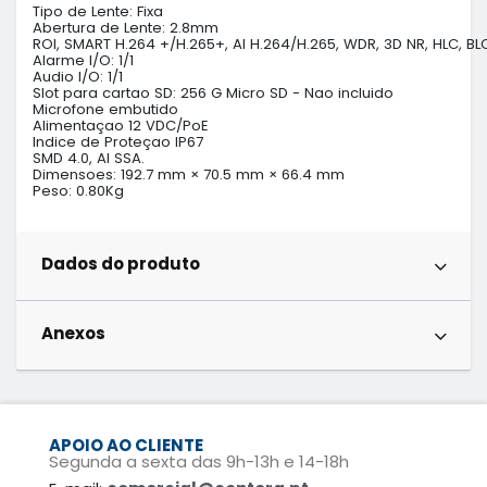
Tipo de Lente: Fixa

Abertura de Lente: 2.8mm

ROI, SMART H.264 +/H.265+, AI H.264/H.265, WDR, 3D NR, HLC, BLC
Alarme I/O: 1/1

Audio I/O: 1/1

Slot para cartao SD: 256 G Micro SD - Nao incluido

Microfone embutido

Alimentaçao 12 VDC/PoE 

Indice de Proteçao IP67

SMD 4.0, AI SSA.

Dimensoes: 192.7 mm × 70.5 mm × 66.4 mm

Peso: 0.80Kg
Dados do produto
Anexos
APOIO AO CLIENTE
Segunda a sexta das 9h-13h e 14-18h