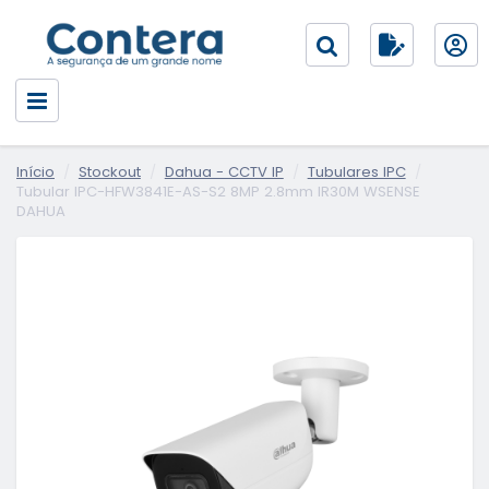
Início
Stockout
Dahua - CCTV IP
Tubulares IPC
Tubular IPC-HFW3841E-AS-S2 8MP 2.8mm IR30M WSENSE
DAHUA