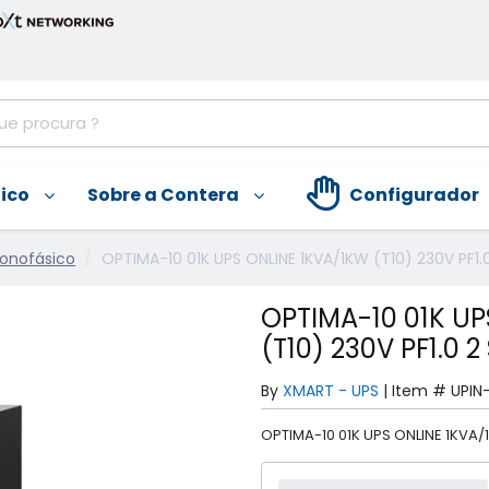
nico
Sobre a Contera
Configurador
Monofásico
OPTIMA-10 01K UPS ONLINE 1KVA/1KW (T10) 230V PF1
OPTIMA-10 01K UP
(T10) 230V PF1.0
By
XMART - UPS
|
Item #
UPIN
OPTIMA-10 01K UPS ONLINE 1KVA/1