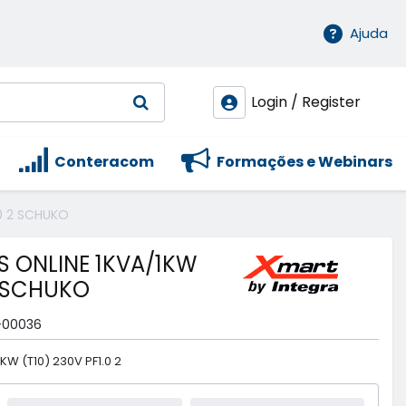
Ajuda
Login / Register
Conteracom
Formações e Webinars
.0 2 SCHUKO
S ONLINE 1KVA/1KW
 2 SCHUKO
-00036
KW (T10) 230V PF1.0 2