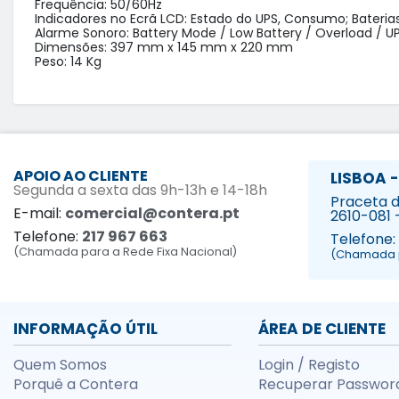
Frequência: 50/60Hz

Indicadores no Ecrã LCD: Estado do UPS, Consumo; Bateria
Alarme Sonoro: Battery Mode / Low Battery / Overload / UPS
Dimensões: 397 mm x 145 mm x 220 mm

Peso: 14 Kg
APOIO AO CLIENTE
LISBOA -
Segunda a sexta das 9h-13h e 14-18h
Praceta da
E-mail:
comercial@contera.pt
2610-081 
Telefone:
217 967 663
Telefone:
(Chamada para a Rede Fixa Nacional)
(Chamada p
INFORMAÇÃO ÚTIL
ÁREA DE CLIENTE
Quem Somos
Login / Registo
Porquê a Contera
Recuperar Passwor