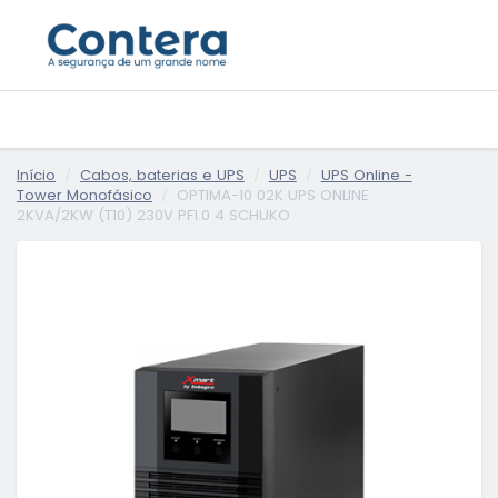
Início
Cabos, baterias e UPS
UPS
UPS Online -
Tower Monofásico
OPTIMA-10 02K UPS ONLINE
2KVA/2KW (T10) 230V PF1.0 4 SCHUKO