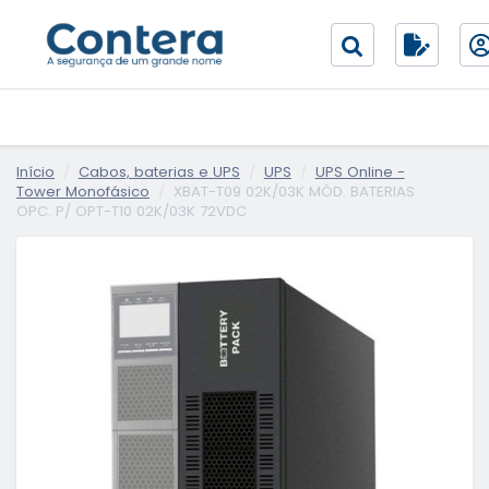
Início
Cabos, baterias e UPS
UPS
UPS Online -
Tower Monofásico
XBAT-T09 02K/03K MÓD. BATERIAS
OPC. P/ OPT-T10 02K/03K 72VDC