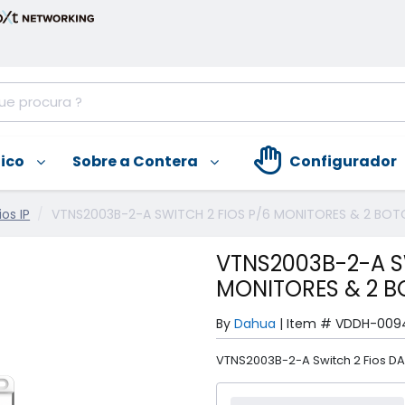
nico
Sobre a Contera
Configurador
os IP
VTNS2003B-2-A SWITCH 2 FIOS P/6 MONITORES & 2 BOT
VTNS2003B-2-A S
MONITORES & 2 B
By
Dahua
|
Item #
VDDH-009
VTNS2003B-2-A Switch 2 Fios D