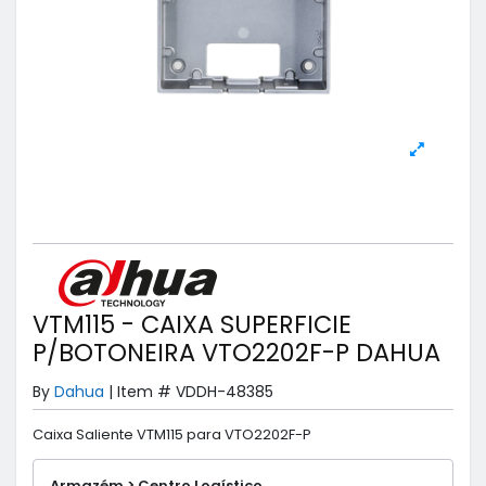
VTM115 - CAIXA SUPERFICIE
P/BOTONEIRA VTO2202F-P DAHUA
By
Dahua
|
Item #
VDDH-48385
Caixa Saliente VTM115 para VTO2202F-P
Armazém > Centro Logístico