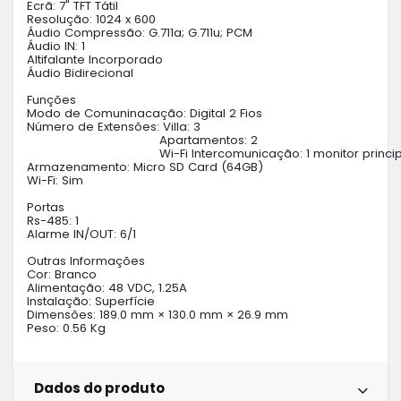
Ecrã: 7" TFT Tátil

Resolução: 1024 x 600

Áudio Compressão: G.711a; G.711u; PCM

Áudio IN: 1

Altifalante Incorporado

Áudio Bidirecional

Funções

Modo de Comuninacação: Digital 2 Fios

Número de Extensões: Villa: 3

                                     Apartamentos: 2

                                     Wi-Fi Intercomunicação: 1 monitor prin
Armazenamento: Micro SD Card (64GB)

Wi-Fi: Sim

Portas

Rs-485: 1

Alarme IN/OUT: 6/1

Outras Informações

Cor: Branco

Alimentação: 48 VDC, 1.25A

Instalação: Superfície

Dimensões: 189.0 mm × 130.0 mm × 26.9 mm

Peso: 0.56 Kg
Dados do produto