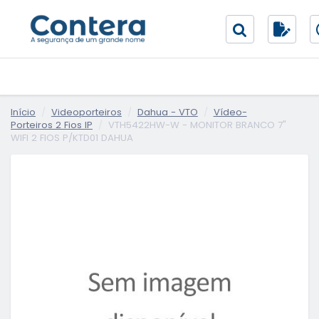
Início
Videoporteiros
Dahua - VTO
Vídeo-
Porteiros 2 Fios IP
VTH5422HW-W - MONITOR BRANCO 7"
WIFI 2 FIOS P/KTD01 DAHUA