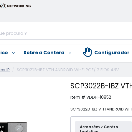
nico
Sobre a Contera
Configurador
os IP
SCP3022B-IBZ VTH ANDROID WI-FI POE/ 2 FIOS 48V
SCP3022B-IBZ VTH
Item #
VDDH-10852
SCP3022B-IBZ VTH ANDROID WI-F
Armazém > Centro
Logístico