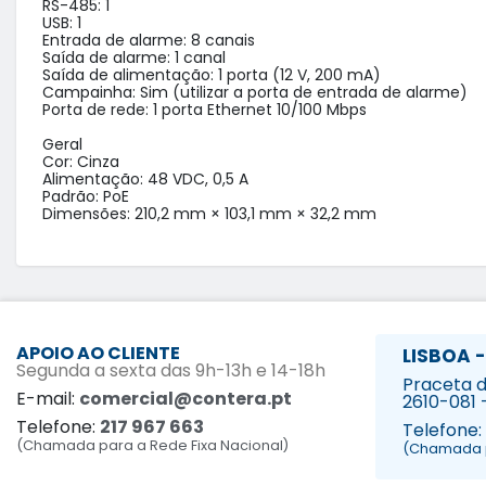
RS-485: 1

USB: 1

Entrada de alarme: 8 canais

Saída de alarme: 1 canal

Saída de alimentação: 1 porta (12 V, 200 mA)

Campainha: Sim (utilizar a porta de entrada de alarme)

Porta de rede: 1 porta Ethernet 10/100 Mbps

Geral

Cor: Cinza

Alimentação: 48 VDC, 0,5 A

Padrão: PoE

Dimensões: 210,2 mm × 103,1 mm × 32,2 mm
APOIO AO CLIENTE
LISBOA -
Segunda a sexta das 9h-13h e 14-18h
Praceta da
E-mail:
comercial@contera.pt
2610-081 
Telefone:
217 967 663
Telefone:
(Chamada para a Rede Fixa Nacional)
(Chamada p