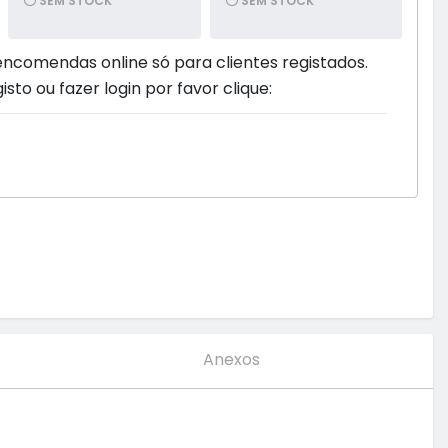
SEM STOCK
SEM STOCK
encomendas online só para clientes registados.
isto ou fazer login por favor clique:
Anexos