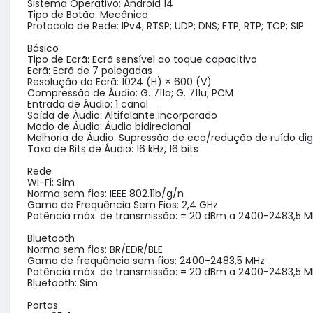
Sistema Operativo: Android 14

Tipo de Botão: Mecânico

Protocolo de Rede: IPv4; RTSP; UDP; DNS; FTP; RTP; TCP; SIP

Básico

Tipo de Ecrã: Ecrã sensível ao toque capacitivo

Ecrã: Ecrã de 7 polegadas

Resolução do Ecrã: 1024 (H) × 600 (V)

Compressão de Áudio: G. 711a; G. 711u; PCM

Entrada de Áudio: 1 canal

Saída de Áudio: Altifalante incorporado

Modo de Áudio: Áudio bidirecional

Melhoria de Áudio: Supressão de eco/redução de ruído digit
Taxa de Bits de Áudio: 16 kHz, 16 bits

Rede

Wi-Fi: Sim

Norma sem fios: IEEE 802.11b/g/n

Gama de Frequência Sem Fios: 2,4 GHz

Potência máx. de transmissão: = 20 dBm a 2400-2483,5 M
Bluetooth

Norma sem fios: BR/EDR/BLE

Gama de frequência sem fios: 2400-2483,5 MHz

Potência máx. de transmissão: = 20 dBm a 2400-2483,5 M
Bluetooth: Sim

Portas
