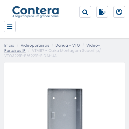
Início
Videoporteiros
Dahua - VTO
Vídeo-
Porteiros IP
VTM117 - Caixa Montagem Superf. p/
VTO3221E-P/6221E-P DAHUA