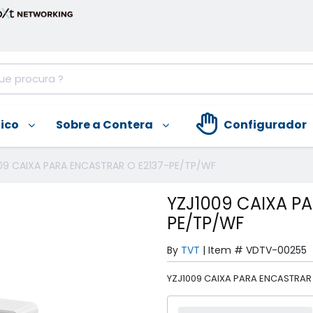
nico
Sobre a Contera
Configurador
09 CAIXA PARA ENCASTRAR O E2137-PE/TP/WF
YZJ1009 CAIXA P
PE/TP/WF
By
TVT
|
Item #
VDTV-00255
YZJ1009 CAIXA PARA ENCASTRAR