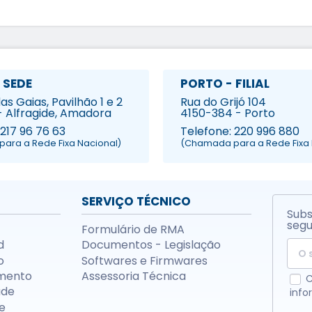
 SEDE
PORTO - FILIAL
s Gaias, Pavilhão 1 e 2
Rua do Grijó 104
- Alfragide, Amadora
4150-384 - Porto
 217 96 76 63
Telefone: 220 996 880
ara a Rede Fixa Nacional)
(Chamada para a Rede Fixa 
SERVIÇO TÉCNICO
Subs
segu
Formulário de RMA
d
Documentos - Legislação
o
Softwares e Firmwares
mento
Assessoria Técnica
C
ade
info
e