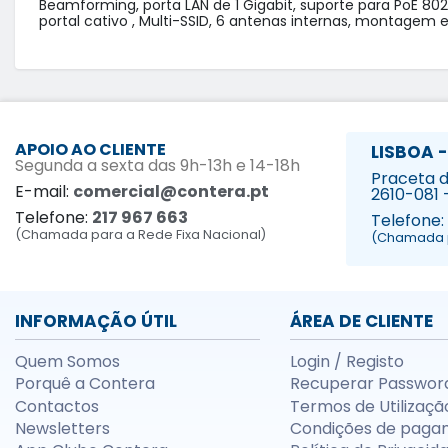
Beamforming, porta LAN de 1 Gigabit, suporte para PoE 802.
APOIO AO CLIENTE
LISBOA -
Segunda a sexta das 9h-13h e 14-18h
Praceta da
E-mail:
comercial@contera.pt
2610-081 
Telefone:
217 967 663
Telefone:
(Chamada para a Rede Fixa Nacional)
(Chamada p
INFORMAÇÃO ÚTIL
ÁREA DE CLIENTE
Quem Somos
Login / Registo
Porquê a Contera
Recuperar Passwor
Contactos
Termos de Utilizaçã
Newsletters
Condições de paga