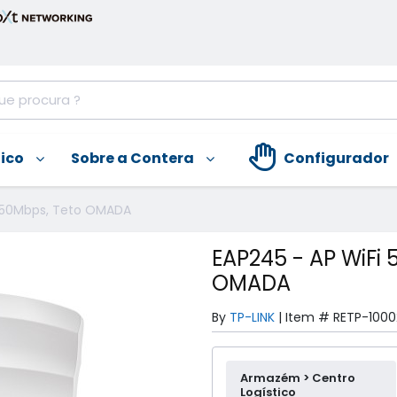
nico
Sobre a Contera
Configurador
1750Mbps, Teto OMADA
EAP245 - AP WiFi 
OMADA
By
TP-LINK
|
Item #
RETP-1000
Armazém > Centro
Logístico