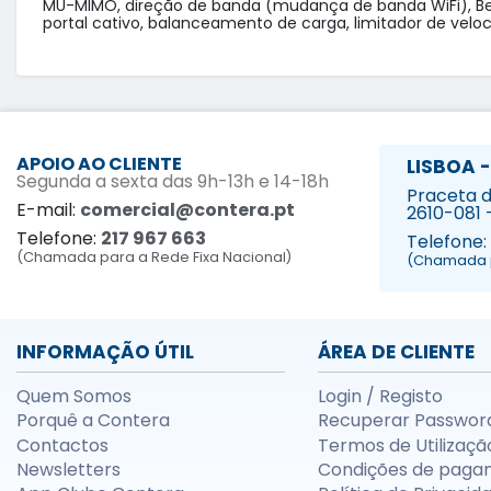
MU-MIMO, direção de banda (mudança de banda WiFi), Beam
APOIO AO CLIENTE
LISBOA -
Segunda a sexta das 9h-13h e 14-18h
Praceta da
E-mail:
comercial@contera.pt
2610-081 
Telefone:
217 967 663
Telefone:
(Chamada para a Rede Fixa Nacional)
(Chamada p
INFORMAÇÃO ÚTIL
ÁREA DE CLIENTE
Quem Somos
Login / Registo
Porquê a Contera
Recuperar Passwor
Contactos
Termos de Utilizaçã
Newsletters
Condições de paga