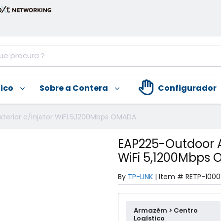
nico
Sobre a Contera
Configurador
terior c/Injetor WiFi 5,1200Mbps OMADA
EAP225-Outdoor AP
WiFi 5,1200Mbps
By
TP-LINK
|
Item #
RETP-1000
Armazém > Centro
Logístico