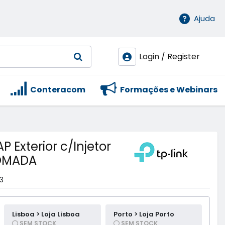
Ajuda
Login / Register
Conteracom
Formações e Webinars
 Exterior c/Injetor
 OMADA
3
Lisboa > Loja Lisboa
Porto > Loja Porto
SEM STOCK
SEM STOCK