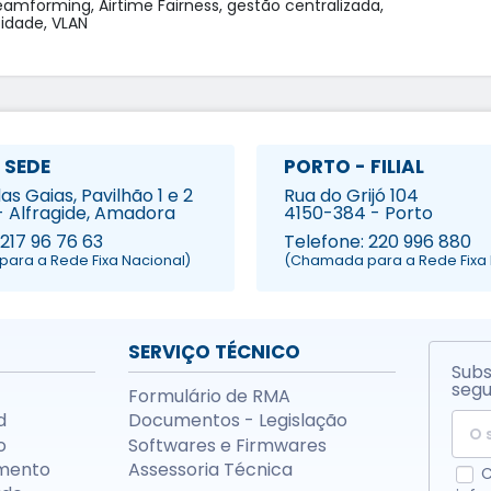
forming, Airtime Fairness, gestão centralizada,

 SEDE
PORTO - FILIAL
s Gaias, Pavilhão 1 e 2
Rua do Grijó 104
- Alfragide, Amadora
4150-384 - Porto
 217 96 76 63
Telefone: 220 996 880
ara a Rede Fixa Nacional)
(Chamada para a Rede Fixa 
SERVIÇO TÉCNICO
Subs
segu
Formulário de RMA
d
Documentos - Legislação
o
Softwares e Firmwares
mento
Assessoria Técnica
C