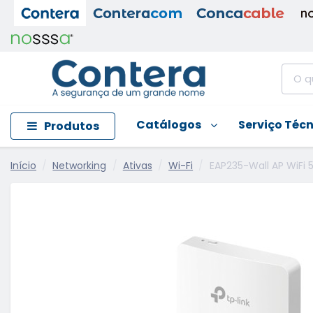
Catálogos
Serviço Téc
Produtos
Início
Networking
Ativas
Wi-Fi
EAP235-Wall AP WiFi