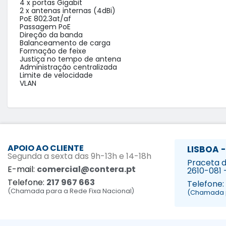
4 x portas Gigabit

2 x antenas internas (4dBi)

PoE 802.3at/af

Passagem PoE

Direção da banda

Balanceamento de carga

Formação de feixe

Justiça no tempo de antena

Administração centralizada

Limite de velocidade

VLAN
APOIO AO CLIENTE
LISBOA -
Segunda a sexta das 9h-13h e 14-18h
Praceta da
E-mail:
comercial@contera.pt
2610-081 
Telefone:
217 967 663
Telefone:
(Chamada para a Rede Fixa Nacional)
(Chamada p