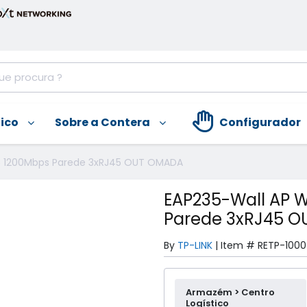
nico
Sobre a Contera
Configurador
 5 1200Mbps Parede 3xRJ45 OUT OMADA
EAP235-Wall AP W
Parede 3xRJ45 
By
TP-LINK
|
Item #
RETP-100
Armazém > Centro
Logístico