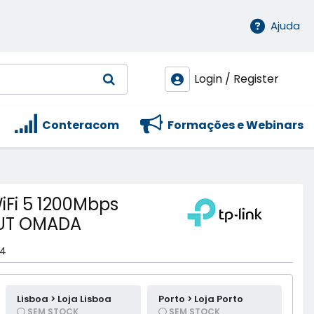
Ajuda
Login / Register
Conteracom
Formações e Webinars
iFi 5 1200Mbps
OUT OMADA
04
Lisboa > Loja Lisboa
Porto > Loja Porto
SEM STOCK
SEM STOCK