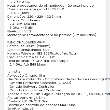
• 12 V / 2 A CC

Nota: o adaptador de alimentação não está incluído.

Consumo de energia: • UE: 20,43W

• EUA: 23,69W

Dimensões: 220 × 220 × 32,5 mm

Antena: Omni Interna

• 2,4 GHz: 4×4 dBi

• 5 GHz: 4×5 dBi

Bluetooth: V5.2

Montagem: Teto/Montagem na parede (Kits incluídos)

FUNCIONALIDADES WI-FI

Penthouse: 185m² (2000ft²)

Clientes simultâneos: 510+

Normas Wireless: IEEE 802.11ax/ac/n/g/b/a

Frequências: 2,4 GHz e 5 GHz

Taxa de sinal: • 5 GHz: até 4804 Mbps

• 2,4 GHz: Até 1148 Mbps

GESTÃO

Aplicação Omada: Sim

Gestão Centralizada: • Controlador de Hardware Omada (OC3
• Omada Hardware Controller (OC200)

• Omada Software Controller

• Omada Cloud-Based Controller

Acesso à cloud: Sim. Exige a utilização do OC300, OC200, Oma
Alertas por e-mail: Sim

Controlo LED ON/OFF: Sim

Gestão do controlo de acessos MAC: Sim

SNMP: v1, v2c, v3
