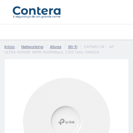
Início
Networking
Ativas
Wi-Fi
EAP683 UR - AP
ULTRA-RANGE WIFI6 6000Mbps, 2.5G Teto OMADA