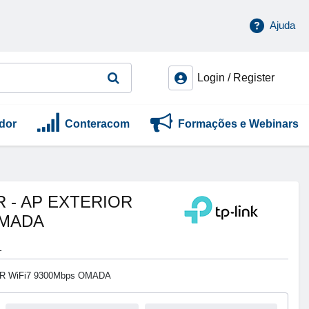
Ajuda
Login / Register
dor
Conteracom
Formações e Webinars
 - AP EXTERIOR
OMADA
1
R WiFi7 9300Mbps OMADA