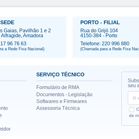
 SEDE
PORTO - FILIAL
s Gaias, Pavilhão 1 e 2
Rua do Grijó 104
 Alfragide, Amadora
4150-384 - Porto
217 96 76 63
Telefone: 220 996 880
a a Rede Fixa Nacional)
(Chamada para a Rede Fixa Naci
SERVIÇO TÉCNICO
Subs
seu 
Formulário de RMA
Documentos - Legislação
Softwares e Firmwares
nto
Assessoria Técnica
C
e
de m
midor