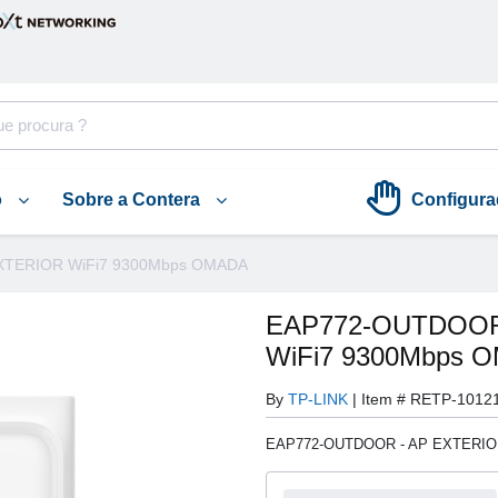
o
Sobre a Contera
Configura
XTERIOR WiFi7 9300Mbps OMADA
EAP772-OUTDOOR
WiFi7 9300Mbps 
By
TP-LINK
|
Item #
RETP-1012
EAP772-OUTDOOR - AP EXTERIO