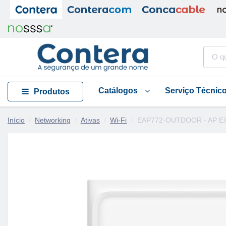
Catálogos
Serviço Técnic
Produtos
Início
Networking
Ativas
Wi-Fi
EAP772-OUTDOOR - AP E