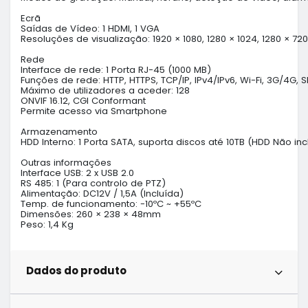
Ecrã

Saídas de Vídeo: 1 HDMI, 1 VGA

Resoluções de visualização: 1920 × 1080, 1280 × 1024, 1280 × 720

Rede

Interface de rede: 1 Porta RJ-45 (1000 MB)

Funções de rede: HTTP, HTTPS, TCP/IP, IPv4/IPv6, Wi-Fi, 3G/4G, S
Máximo de utilizadores a aceder: 128

ONVIF 16.12, CGI Conformant

Permite acesso via Smartphone

Armazenamento

HDD Interno: 1 Porta SATA, suporta discos até 10TB (HDD Não incl
Outras informações

Interface USB: 2 x USB 2.0

RS 485: 1 (Para controlo de PTZ)

Alimentação: DC12V / 1,5A (Incluída)

Temp. de funcionamento: -10ºC ~ +55ºC

Dimensões: 260 × 238 × 48mm

Peso: 1,4 Kg
Dados do produto