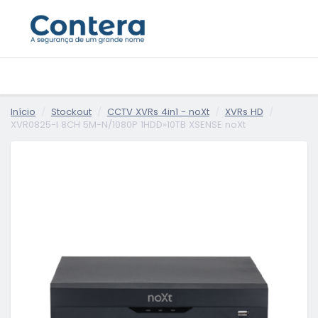
Início
Stockout
CCTV XVRs 4in1 - noXt
XVRs HD
XVR0825-I 8CH 5M-N/1080P 1HDD»10TB XSENSE noXt