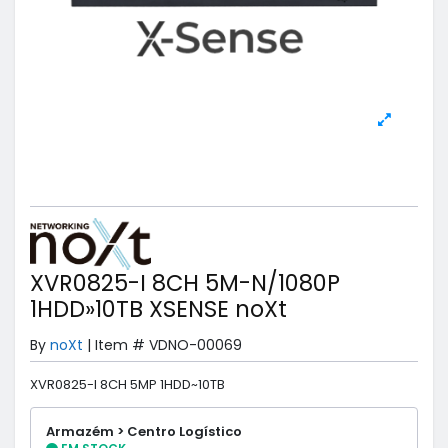
XVR0825-I 8CH 5M-N/1080P
1HDD»10TB XSENSE noXt
By
noXt
|
Item #
VDNO-00069
XVR0825-I 8CH 5MP 1HDD~10TB
Armazém > Centro Logístico