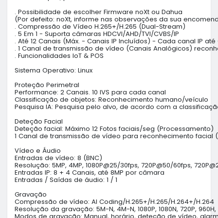
. Possibilidade de escolher Firmware noXt ou Dahua

(Por defeito: noXt, informe nas observações da sua encomenda
. Compressão de Vídeo H.265+/H.265 (Dual-Stream)

. 5 Em 1 - Suporta câmaras HDCVI/AHD/TVI/CVBS/IP

. Até 12 Canais (Máx. - Canais IP Incluídos) - Cada canal IP até
. 1 Canal de transmissão de vídeo (Canais Analógicos) reconh
. Funcionalidades IoT & POS

Sistema Operativo: Linux

Proteção Perimetral

Performance: 2 Canais. 10 IVS para cada canal

Classificação de objetos: Reconhecimento humano/veículo

Pesquisa IA: Pesquisa pelo alvo, de acordo com a classificaç
Deteção Facial

Deteção facial: Máximo 12 Fotos faciais/seg (Processamento)

1 Canal de transmissão de vídeo para reconhecimento facial 
Vídeo e Áudio

Entradas de vídeo: 8 (BNC)

Resolução: 5MP, 4MP, 1080P@25/30fps, 720P@50/60fps, 720P@2
Entradas IP: 8 + 4 Canais, até 8MP por câmara

Entradas / Saídas de áudio: 1 / 1

Gravação

Compressão de vídeo: AI Coding/H.265+/H.265/H.264+/H.264

Resolução da gravação: 5M-N, 4M-N, 1080P, 1080N, 720P, 960H, D1
Modos de gravação: Manual, horário, deteção de vídeo, alarm