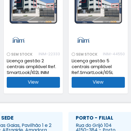
INIM-22333
INIM-44550
SEM STOCK
SEM STOCK
Licença gestão 2
Licença gestão 5
centrais ampliável Ref.
centrais ampliável
SmartLook/I02L INIM
Ref.SmartLook/I05L
View
View
 SEDE
PORTO - FILIAL
s Gaias, Pavilhão 1 e 2
Rua do Grijó 104
- Alfragide, Amadora
4150-384 - Porto