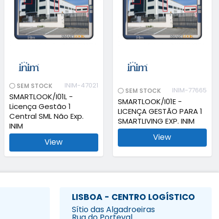
INIM-47021
SEM STOCK
INIM-77665
SEM STOCK
SMARTLOOK/I01L -
SMARTLOOK/I01E -
Licença Gestão 1
LICENÇA GESTÃO PARA 1
Central SML Não Exp.
SMARTLIVING EXP. INIM
INIM
View
View
LISBOA - CENTRO LOGÍSTICO
Sítio das Algadroeiras
Rua do Porteval