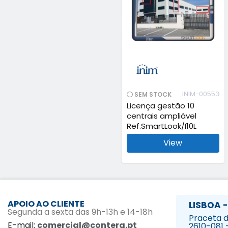
INIM-00553
SEM STOCK
Licença gestão 10
centrais ampliável
Ref.SmartLook/I10L
View
APOIO AO CLIENTE
LISBOA -
Segunda a sexta das 9h-13h e 14-18h
Praceta da
E-mail:
comercial@contera.pt
2610-081 