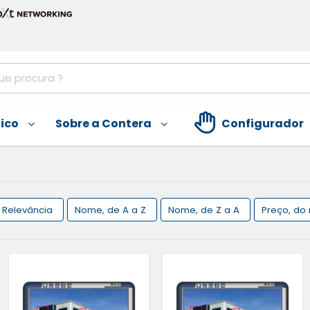
nico
Sobre a Contera
Configurador
Relevância
Nome, de A a Z
Nome, de Z a A
Preço, do