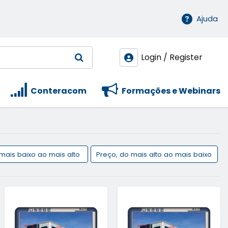
Ajuda
Login / Register
Conteracom
Formações e Webinars
 mais baixo ao mais alto
Preço, do mais alto ao mais baixo