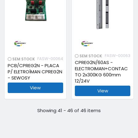
FASW-00063
SEM STOCK
FASW-00064
SEM STOCK
CPREG2N/60AS -
PCB/CPREG2N - PLACA
ELECTROIMAN+CONTAC
P/ ELETROÍMAN CPREG2N
TO 2x300KG 600mm
- SEWOSY
12/24V
View
View
Showing 41 - 46 of 46 items