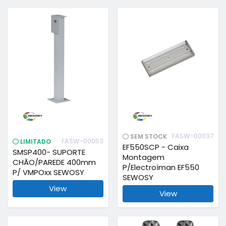
FASW-00037
SEM STOCK
FASW-00053
LIMITADO
EF550SCP - Caixa
SMSP400- SUPORTE
Montagem
CHÃO/PAREDE 400mm
P/Electroíman EF550
P/ VMPOxx SEWOSY
SEWOSY
View
View