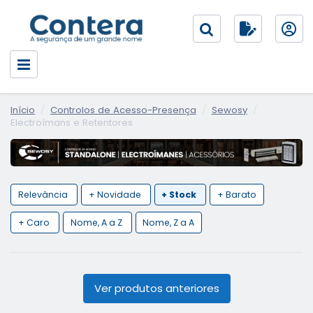
Início
Controlos de Acesso-Presença
Sewosy
Electroímans e Retentores
Relevância
+ Novidade
+ Stock
+ Barato
+ Caro
Nome, A a Z
Nome, Z a A
Ver produtos anteriores