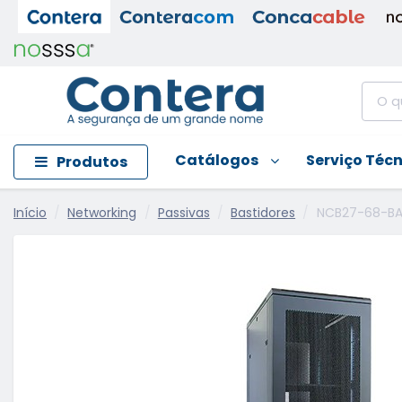
Catálogos
Serviço Téc
Produtos
Início
Networking
Passivas
Bastidores
NCB27-68-BA