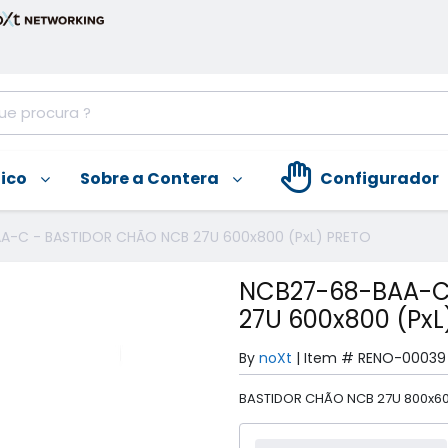
nico
Sobre a Contera
Configurador
A-C - BASTIDOR CHÃO NCB 27U 600x800 (PxL) PRETO
NCB27-68-BAA-C
27U 600x800 (PxL
By
noXt
|
Item #
RENO-00039
BASTIDOR CHÃO NCB 27U 800x60