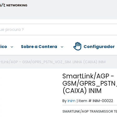
nico
Sobre a Contera
Configurador
tLink/AGP - GSM/GPRS_PSTN_VOZ_SIM. LINHA (CAIXA) INIM
SmartLink/AGP -
GSM/GPRS_PSTN_
(CAIXA) INIM
By
Inim
|
Item #
INIM-00022
SMARTLINK/AGP TRANSMISSOR TE