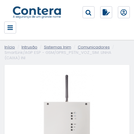
Início
Intrusão
Sistemas Inim
Comunicadores
SmartLink/AGP ESP - GSM/GPRS_PSTN_VOZ_SIM. LINHA
(CAIXA) INI