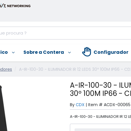
nico
Sobre a Contera
Configurador
adores
A-IR-100-30 - ILUMINADOR IR 12 LEDS 30º 100M IP66 - CD
A-IR-100-30 - ILU
30º 100M IP66 - 
By
CDX
|
Item #
ACDX-00065
A-IR-100-30 - ILUMINADOR IR 12 L