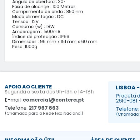
Ângulo de abertura : 30º

Faixa de alcançe : 100 Metros

Comprimento de onda : 850 nm

Modo alimentação : DC

Tensão : 12V

Consumo (w) : 18W

Amperagem : 1500mA

Índice de protecção : IP66

Dimensões : 96 mm x 151 mm x 60 mm

Peso: 1000g
APOIO AO CLIENTE
LISBOA -
Segunda a sexta das 9h-13h e 14-18h
Praceta da
E-mail:
comercial@contera.pt
2610-081 
Telefone:
217 967 663
Telefone:
(Chamada para a Rede Fixa Nacional)
(Chamada p