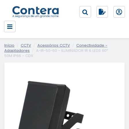
Início
CCTV
Acessórios CCTV
Conectividade -
Adaptadores
A-IR-50-60 - ILUMINADOR IR 6 LEDS 60º
50M IP66 - CDX