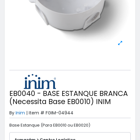
EB0040 - BASE ESTANQUE BRANCA
(Necessita Base EB0010) INIM
By
Inim
|
Item #
FGIM-04944
Base Estanque (Para EB0010 ou EB0020)
Armazém > Centro Logístico