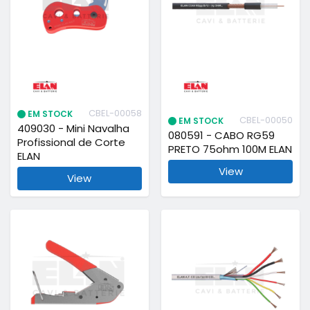
CBEL-00058
EM STOCK
CBEL-00050
EM STOCK
409030 - Mini Navalha
080591 - CABO RG59
Profissional de Corte
PRETO 75ohm 100M ELAN
ELAN
View
View