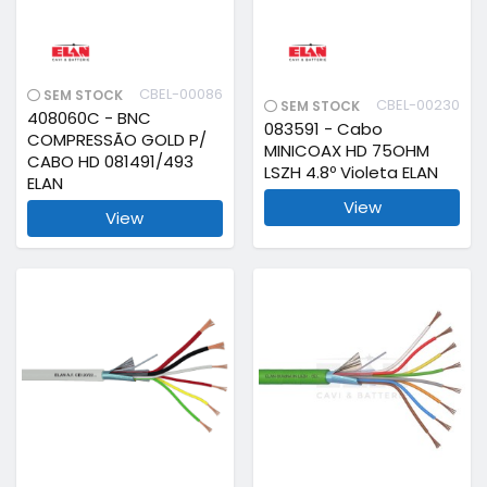
CBEL-00086
SEM STOCK
CBEL-00230
SEM STOCK
408060C - BNC
083591 - Cabo
COMPRESSÃO GOLD P/
MINICOAX HD 75OHM
CABO HD 081491/493
LSZH 4.8º Violeta ELAN
ELAN
View
View