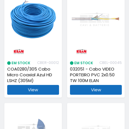
CBER-00012
CBEL-00045
EM STOCK
EM STOCK
COA0280/305 Cabo
032051 - Cabo VIDEO
Micro Coaxial Azul HD
PORTEIRO PVC 2x0.50
LSHZ (305M)
TW 100M ELAN
View
View