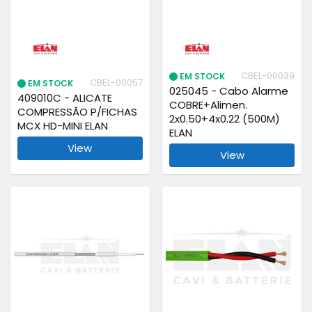
CBEL-00039
EM STOCK
CBEL-00057
EM STOCK
025045 - Cabo Alarme
409010C - ALICATE
COBRE+Alimen.
COMPRESSÃO P/FICHAS
2x0.50+4x0.22 (500M)
MCX HD-MINI ELAN
ELAN
View
View