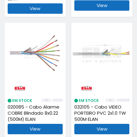
View
View
CBEL-00101
CBEL-00059
EM STOCK
EM STOCK
020085 - Cabo Alarme
032105 - Cabo VIDEO
COBRE Blindado 8x0.22
PORTEIRO PVC 2x1.0 TW
(500M) ELAN
500M ELAN
View
View