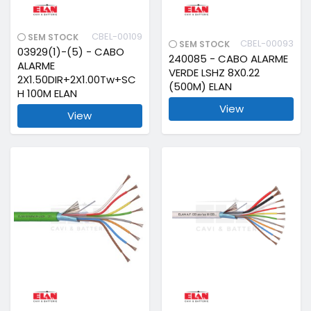
CBEL-00109
SEM STOCK
CBEL-00093
SEM STOCK
03929(1)-(5) - CABO
240085 - CABO ALARME
ALARME
VERDE LSHZ 8X0.22
2X1.50DIR+2X1.00Tw+SC
(500M) ELAN
H 100M ELAN
View
View