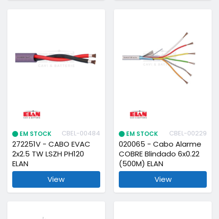
CBEL-00484
CBEL-00229
EM STOCK
EM STOCK
272251V - CABO EVAC
020065 - Cabo Alarme
2x2.5 TW LSZH PH120
COBRE Blindado 6x0.22
ELAN
(500M) ELAN
View
View