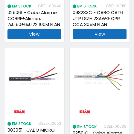
CBEL-00040
CBEL-00110
EM STOCK
EM STOCK
025061 - Cabo Alarme
098233C - CABO CAT6
COBRE+Alimen.
UTP LSZH 23AWG CPR
2x0.50+6x0.22 100M ELAN
CCA 305M ELAN
View
View
CBEL-00053
EM STOCK
CBEL-00038
EM STOCK
083051- CABO MICRO
025041 - Cabo Alarme