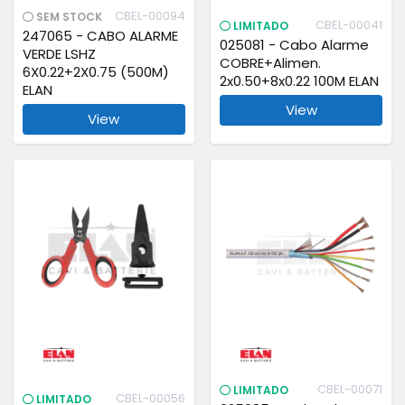
CBEL-00094
SEM STOCK
CBEL-00041
LIMITADO
247065 - CABO ALARME
025081 - Cabo Alarme
VERDE LSHZ
COBRE+Alimen.
6X0.22+2X0.75 (500M)
2x0.50+8x0.22 100M ELAN
ELAN
View
View
CBEL-00071
LIMITADO
CBEL-00056
LIMITADO