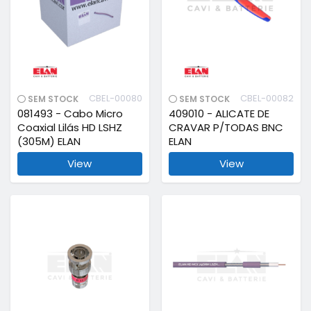
CBEL-00080
CBEL-00082
SEM STOCK
SEM STOCK
081493 - Cabo Micro
409010 - ALICATE DE
Coaxial Lilás HD LSHZ
CRAVAR P/TODAS BNC
(305M) ELAN
ELAN
View
View