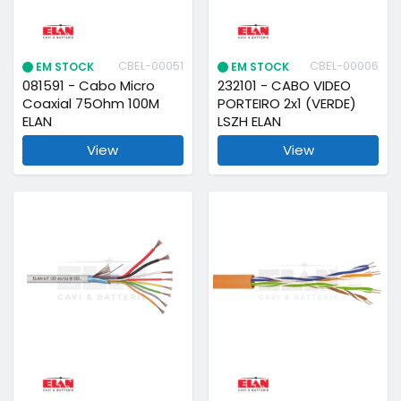
CBEL-00051
CBEL-00006
EM STOCK
EM STOCK
081591 - Cabo Micro
232101 - CABO VIDEO
Coaxial 75Ohm 100M
PORTEIRO 2x1 (VERDE)
ELAN
LSZH ELAN
View
View