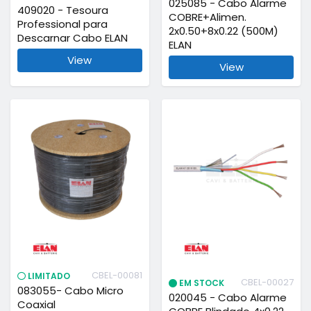
025085 - Cabo Alarme
409020 - Tesoura
COBRE+Alimen.
Professional para
2x0.50+8x0.22 (500M)
Descarnar Cabo ELAN
ELAN
View
View
CBEL-00081
LIMITADO
CBEL-00027
EM STOCK
083055- Cabo Micro
020045 - Cabo Alarme
Coaxial