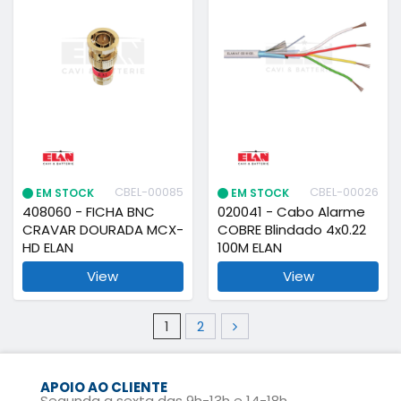
CBEL-00085
CBEL-00026
EM STOCK
EM STOCK
408060 - FICHA BNC
020041 - Cabo Alarme
CRAVAR DOURADA MCX-
COBRE Blindado 4x0.22
HD ELAN
100M ELAN
View
View
1
2
APOIO AO CLIENTE
Segunda a sexta das 9h-13h e 14-18h