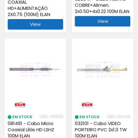
COAXIAL
COBRE+Alimen.
HD+ALIMENTAÇÃO
2x0.50+4x0.22 100M ELAN
2X0.75 (100M) ELAN
View
View
CBEL-00052
CBEL-00046
EM STOCK
EM STOCK
081491 - Cabo Micro
032101 - Cabo VIDEO
Coaxial Lilás HD LSHZ
PORTEIRO PVC 2x1.0 TW
100M ELAN
100M ELAN