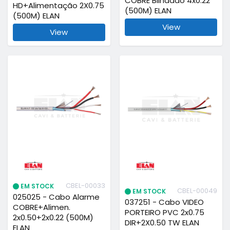
COBRE Blindado 4x0.22
HD+Alimentação 2X0.75
(500M) ELAN
(500M) ELAN
View
View
CBEL-00033
EM STOCK
CBEL-00049
EM STOCK
025025 - Cabo Alarme
037251 - Cabo VIDEO
COBRE+Alimen.
PORTEIRO PVC 2x0.75
2x0.50+2x0.22 (500M)
DIR+2X0.50 TW ELAN
ELAN