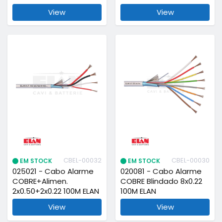
View
View
CBEL-00032
CBEL-00030
EM STOCK
EM STOCK
025021 - Cabo Alarme
020081 - Cabo Alarme
COBRE+Alimen.
COBRE Blindado 8x0.22
2x0.50+2x0.22 100M ELAN
100M ELAN
View
View