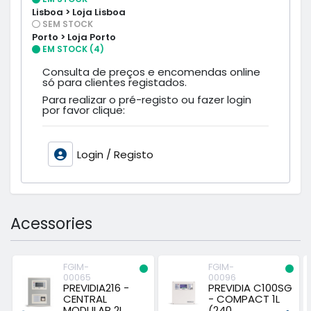
Lisboa > Loja Lisboa
SEM STOCK
Porto > Loja Porto
EM STOCK (4)
Consulta de preços e encomendas online
só para clientes registados.
Para realizar o pré-registo ou fazer login
por favor clique:
Login / Registo
Acessories
FGIM-
FGIM-
00065
00096
PREVIDIA216 -
PREVIDIA C100SG
CENTRAL
- COMPACT 1L
MODULAR 2L
(240...