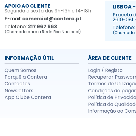
APOIO AO CLIENTE
LISBOA -
Segunda a sexta das 9h-13h e 14-18h
Praceta da
E-mail:
comercial@contera.pt
2610-081 
Telefone:
217 967 663
Telefone:
(Chamada para a Rede Fixa Nacional)
(Chamada p
INFORMAÇÃO ÚTIL
ÁREA DE CLIENTE
Quem Somos
Login / Registo
Porquê a Contera
Recuperar Passwor
Contactos
Termos de Utilizaçã
Newsletters
Condições de paga
App Clube Contera
Política de Privacid
Política da Qualidad
Informação ao Con