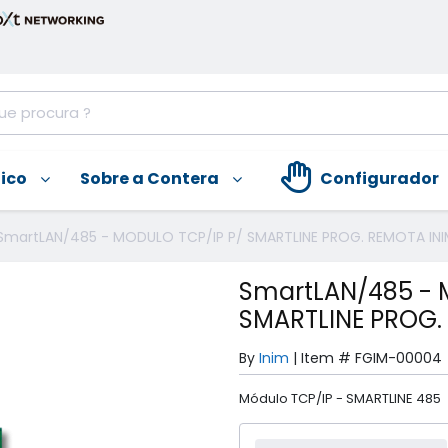
nico
Sobre a Contera
Configurador
SmartLAN/485 - MODULO TCP/IP P/ SMARTLINE PROG. REMOTA INI
SmartLAN/485 - 
SMARTLINE PROG.
By
Inim
|
Item #
FGIM-00004
Módulo TCP/IP - SMARTLINE 485