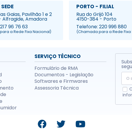
 SEDE
PORTO - FILIAL
s Gaias, Pavilhão 1 e 2
Rua do Grijó 104
- Alfragide, Amadora
4150-384 - Porto
 217 96 76 63
Telefone: 220 996 880
ara a Rede Fixa Nacional)
(Chamada para a Rede Fixa 
SERVIÇO TÉCNICO
Subs
segu
Formulário de RMA
d
Documentos - Legislação
o
Softwares e Firmwares
mento
Assessoria Técnica
C
ade
info
e
sumidor