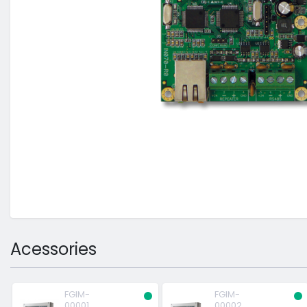
Acessories
FGIM-
FGIM-
00001
00002