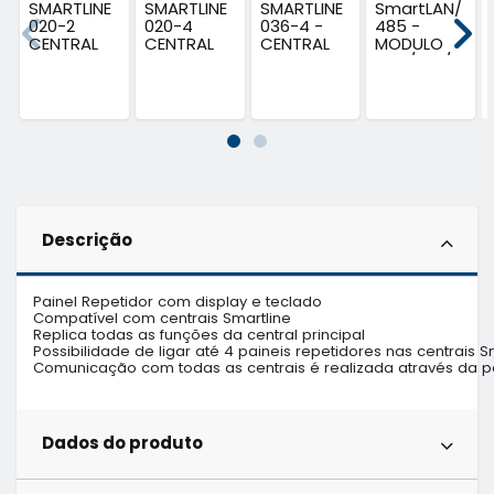
SMARTLINE
SMARTLINE
SMARTLINE
SmartLAN/
020-2
020-4
036-4 -
485 -
CENTRAL
CENTRAL
CENTRAL
MODULO
FOGO...
FOGO...
FOGO...
TCP/IP P/...
Descrição
Painel Repetidor com display e teclado 

Compatível com centrais Smartline

Replica todas as funções da central principal

Possibilidade de ligar até 4 paineis repetidores nas centrais Sm
Comunicação com todas as centrais é realizada através da p
Dados do produto