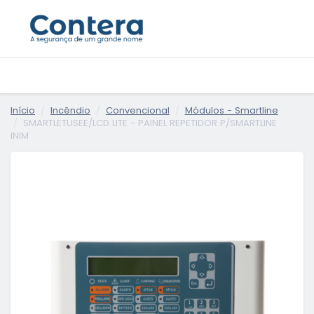
Início
Incêndio
Convencional
Módulos - Smartline
SMARTLETUSEE/LCD LITE - PAINEL REPETIDOR P/SMARTLINE
INIM