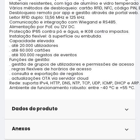
Materiais resistentes, com liga de alumínio e vidro temperado 2
Vários métodos de desbloqueio: cartão RFID, NFC, código PIN, 
Desbloqueio remoto por app e gestão através de portal web.

Leitor RFID duplo: 13,56 MHz e 125 kHz.

Comunicação e integração com Wiegand e RS485.

Alimentação por PoE ou 12V DC.

Protecção IP65 contra pó e água, e IK08 contra impactos.

Instalação flexível: à superfície ou embutida.

Capacidade elevada:

. até 20.000 utilizadores

. até 60.000 cartões

. até 100.000 registos de eventos

Funções de gestão:

. gestão de grupos de utilizadores e permissões de acesso

. regras flexíveis de horários de acesso

. consulta e exportação de registos

. actualizações OTA via servidor cloud

Rede: suporta IPv4, HTTP, DNS, NTP, TCP, UDP, ICMP, DHCP e ARP.

Ambiente de funcionamento robusto: entre -40 °C e +55 °C.
Dados do produto
Anexos