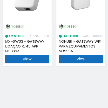
CANS-00015
CANS-00008
EM STOCK
EM STOCK
MX-GW03 - GATEWAY
NOHUB1 - GATEWAY WIFI
LIGAÇAO RJ45 APP
PARA EQUIPAMENTOS
NOSSSA
NOSSSA
View
View