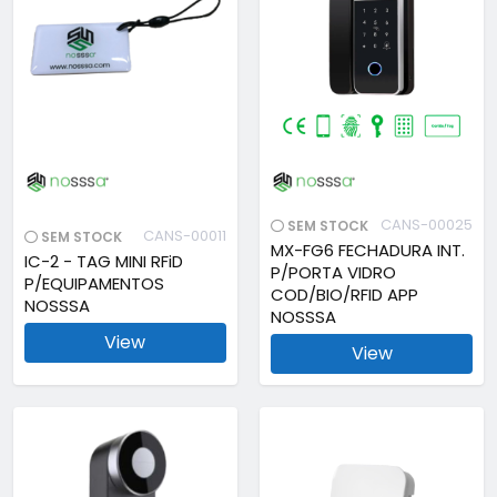
CANS-00025
SEM STOCK
CANS-00011
SEM STOCK
MX-FG6 FECHADURA INT.
IC-2 - TAG MINI RFiD
P/PORTA VIDRO
P/EQUIPAMENTOS
COD/BIO/RFID APP
NOSSSA
NOSSSA
View
View