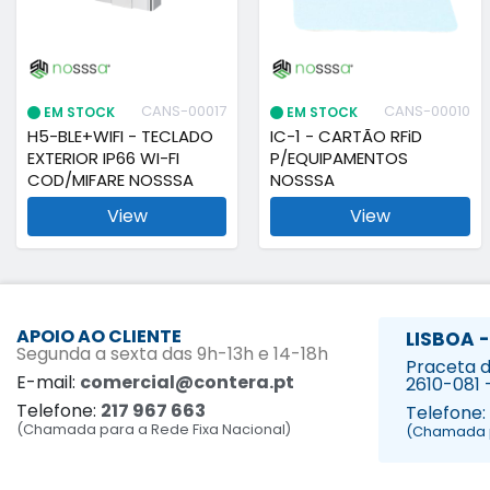
CANS-00017
CANS-00010
EM STOCK
EM STOCK
H5-BLE+WIFI - TECLADO
IC-1 - CARTÃO RFiD
EXTERIOR IP66 WI-FI
P/EQUIPAMENTOS
COD/MIFARE NOSSSA
NOSSSA
View
View
APOIO AO CLIENTE
LISBOA -
Segunda a sexta das 9h-13h e 14-18h
Praceta da
E-mail:
comercial@contera.pt
2610-081 
Telefone:
217 967 663
Telefone:
(Chamada para a Rede Fixa Nacional)
(Chamada p