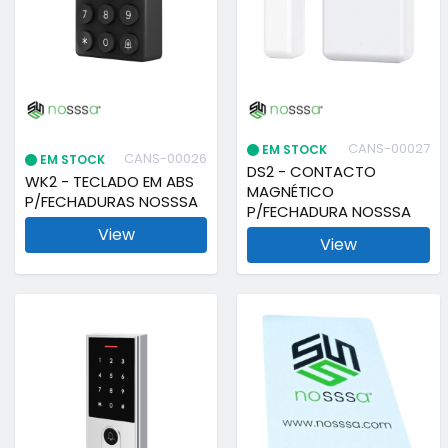
CANS-00027
EM STOCK
CANS-00026
EM STOCK
DS2 - CONTACTO
WK2 - TECLADO EM ABS
MAGNÉTICO
P/FECHADURAS NOSSSA
P/FECHADURA NOSSSA
View
View