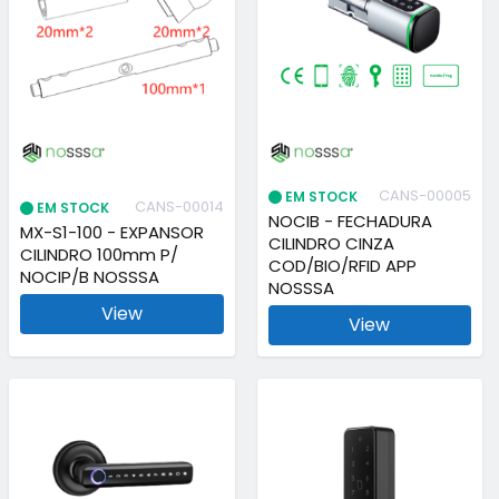
CANS-00005
EM STOCK
CANS-00014
EM STOCK
NOCIB - FECHADURA
MX-S1-100 - EXPANSOR
CILINDRO CINZA
CILINDRO 100mm P/
COD/BIO/RFID APP
NOCIP/B NOSSSA
NOSSSA
View
View