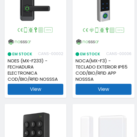
CANS-00002
CANS-00006
EM STOCK
EM STOCK
NOES (MX-F233) -
NOCA(MX-F3) -
FECHADURA
TECLADO EXTERIOR IP65
ELECTRONICA
COD/BIO/RFID APP
COD/BIO/RFID NOSSSA
NOSSSA
View
View