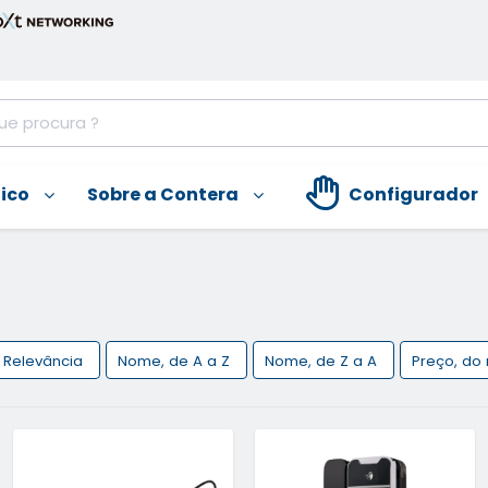
nico
Sobre a Contera
Configurador
Relevância
Nome, de A a Z
Nome, de Z a A
Preço, do