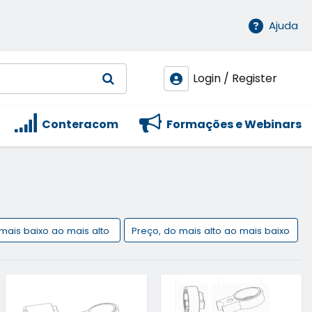
Ajuda
Login / Register
Conteracom
Formações e Webinars
 mais baixo ao mais alto
Preço, do mais alto ao mais baixo