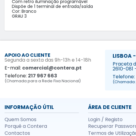
Com retro iluminação programável

Dispõe de 1 terminal de entrada/saída

Cor: Branco

GRAU 3
APOIO AO CLIENTE
LISBOA -
Segunda a sexta das 9h-13h e 14-18h
Praceta da
E-mail:
comercial@contera.pt
2610-081 
Telefone:
217 967 663
Telefone:
(Chamada para a Rede Fixa Nacional)
(Chamada p
INFORMAÇÃO ÚTIL
ÁREA DE CLIENTE
Quem Somos
Login / Registo
Porquê a Contera
Recuperar Passwor
Contactos
Termos de Utilizaçã