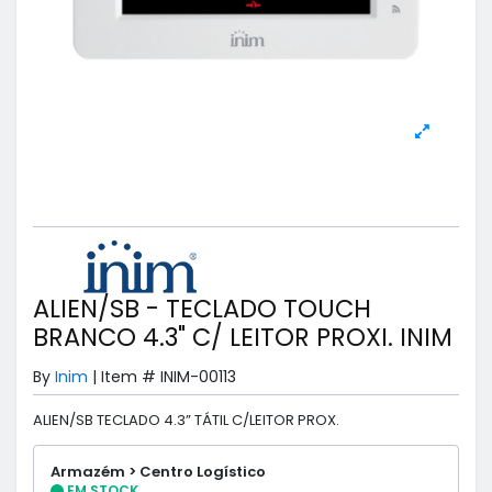
ALIEN/SB - TECLADO TOUCH
BRANCO 4.3" C/ LEITOR PROXI. INIM
By
Inim
|
Item #
INIM-00113
ALIEN/SB TECLADO 4.3” TÁTIL C/LEITOR PROX.
Armazém > Centro Logístico
EM STOCK