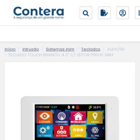
Início
Intrusão
Sistemas Inim
Teclados
ALIEN/SB
- TECLADO TOUCH BRANCO 4.3" C/ LEITOR PROXI. INIM