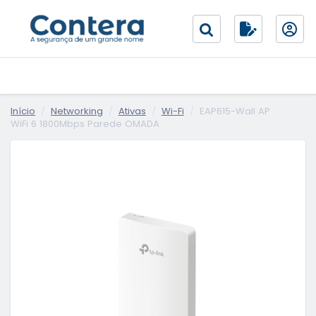
Início
Networking
Ativas
Wi-Fi
EAP615-Wall AP
WiFi 6 1800Mbps Parede OMADA