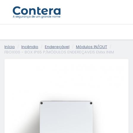
Início
Incêndio
Endereçável
Módulos IN/OUT
FBOX100 - BOX IP65 P/MÓDULOS ENDEREÇAVEIS EMxx INIM