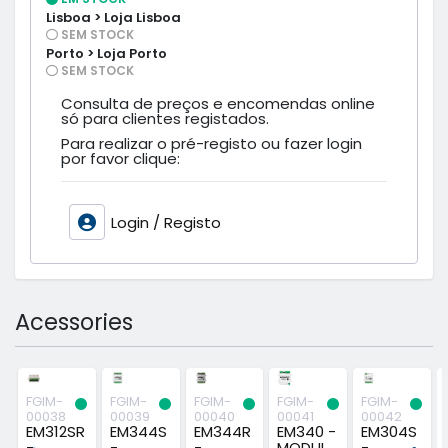
Lisboa > Loja Lisboa
SEM STOCK
Porto > Loja Porto
SEM STOCK
Consulta de preços e encomendas online
só para clientes registados.
Para realizar o pré-registo ou fazer login
por favor clique:
Login / Registo
Acessories
FGIM-
FGIM-
FGIM-
FGIM-
FGIM-
00038
00039
00040
00041
00042
EM312SR
EM344S
EM344R
EM340 -
EM304S
-
-
-
MODUL
-