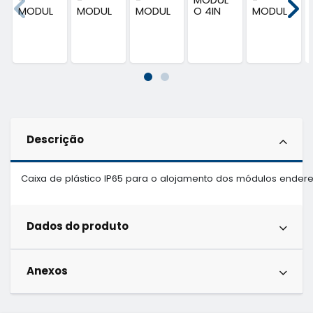
MODUL
MODUL
MODUL
O 4IN
MODUL
O
O
O
OU 2Z...
O 4
ENDEREÇ
ENDEREÇ
ENDEREÇ
SAIDAS...
AVEL
AVEL
AVEL
IN/OUT
4IN/
4IN/4O
A...
4OUT...
UT...
Descrição
Caixa de plástico IP65 para o alojamento dos módulos endereçá
Dados do produto
Anexos